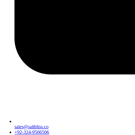
sales@saltbliss.co
+92-324-9506506